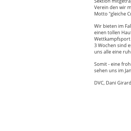
Sektion mitgetr
Verein den wir m
Motto "gleiche C
Wir bieten im Fa
einen tollen Ha
Wettkampfsport 
3 Wochen sind es
uns alle eine ru
Somit - eine fro
sehen uns im Jan
DVC, Dani Girar