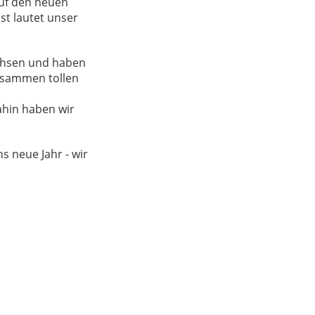
uf den neuen
st lautet unser
achsen und haben
zusammen tollen
ahin haben wir
s neue Jahr - wir